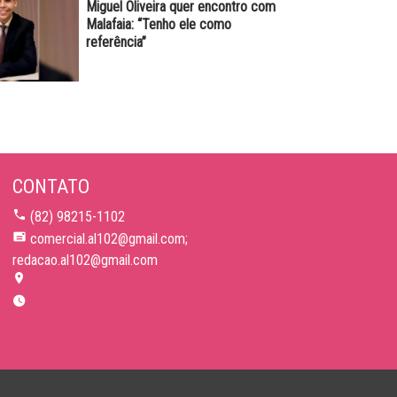
Miguel Oliveira quer encontro com
Malafaia: “Tenho ele como
referência”
CONTATO
(82) 98215-1102
comercial.al102@gmail.com;
redacao.al102@gmail.com