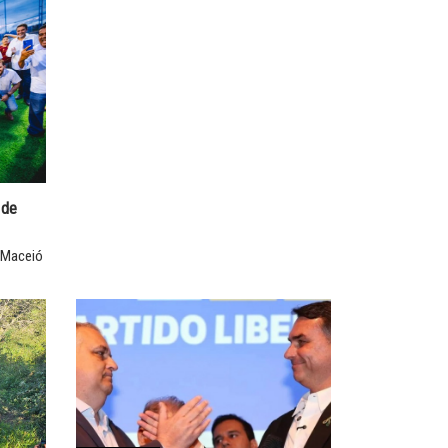
 de
 Maceió