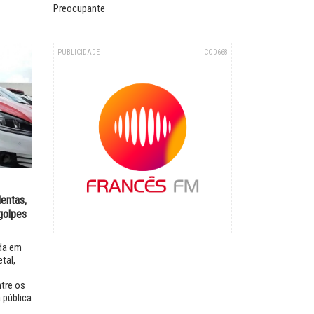
Preocupante
PUBLICIDADE
COD668
entas,
golpes
da em
tal,
ntre os
 pública