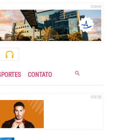
COD345
SPORTES
CONTATO
COD752