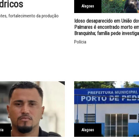
dricos
Alagoas
ntes, fortalecimento da produção
Idoso desaparecido em União do
Palmares é encontrado morto e
Branquinha; família pede investig
Polícia
cia
Alagoas