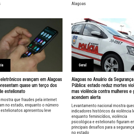
s
Alagoas
cia
Geral
 eletrônicos avançam em Alagoas
Alagoas no Anuário da Segurança
epresentam quase um terço dos
Pública: estado reduz mortes viol
e estelionato
mas violência contra mulheres e 
acendem alerta
 mostra que fraudes pela internet
am no estado, enquanto o número
Levantamento nacional mostra que
e estelionatos apresentou leve
indicadores históricos da violência le
o
enquanto feminicídios, violência
psicológica e estelionato figuram e
principais desafios para a segurança
no estado