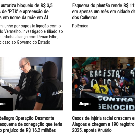
 autoriza bloqueio de R$ 3,5
Esquema do plantão rende R$ 11
s de 'PTK' e apreensão de
em apenas um mês em cidade de
os em nome da mãe em AL
dos Calheiros
m junho por suposta ligação com o
Polêmica
 Vermelho, investigado é filiado ao
antinha aliança com Renan Filho,
didato ao Governo do Estado
goas
Alagoas
eflagra Operação Desmonte
Casos de injúria racial crescem 
 esquema de sonegação que teria
Alagoas e chegam a 190 registr
o prejuízo de R$ 16,2 milhões
2025, aponta Anuário