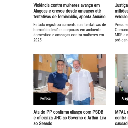
Violência contra mulheres avança em
Justiça
Alagoas e cresce desde ameaças até
milhõe
tentativas de feminicídio, aponta Anuário
veícul
Estado registrou aumento nas tentativas de
Preso e
homicídio, lesões corporais em ambiente
Comando
doméstico e ameaças contra mulheres em
MDB e m
2025
pré-can
Política
Ala
Ata do PP confirma aliança com PSDB
MPAL d
e oficializa JHC ao Governo e Arthur Lira
contra
ao Senado
causad