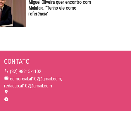
Miguel Oliveira quer encontro com
Malafaia: “Tenho ele como
referência”
CONTATO
(82) 98215-1102
comercial.al102@gmail.com;
redacao.al102@gmail.com