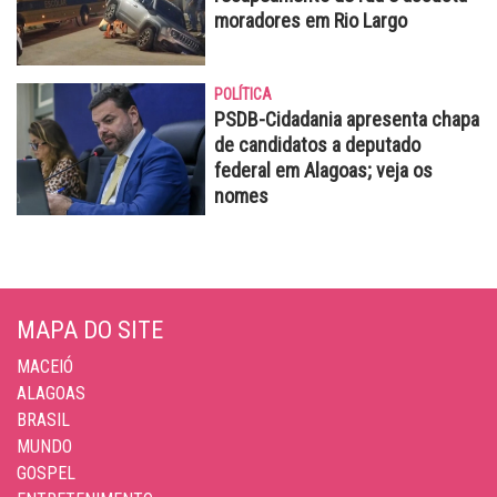
moradores em Rio Largo
POLÍTICA
PSDB-Cidadania apresenta chapa
de candidatos a deputado
federal em Alagoas; veja os
nomes
MAPA DO SITE
MACEIÓ
ALAGOAS
BRASIL
MUNDO
GOSPEL