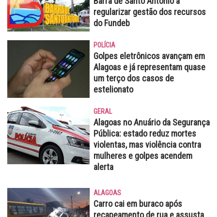
Barra de Santo Antônio a
regularizar gestão dos recursos
do Fundeb
POLÍCIA
Golpes eletrônicos avançam em
Alagoas e já representam quase
um terço dos casos de
estelionato
GERAL
Alagoas no Anuário da Segurança
Pública: estado reduz mortes
violentas, mas violência contra
mulheres e golpes acendem
alerta
ALAGOAS
Carro cai em buraco após
recapeamento de rua e assusta