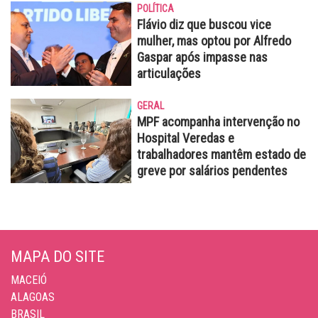
POLÍTICA
Flávio diz que buscou vice
mulher, mas optou por Alfredo
Gaspar após impasse nas
articulações
GERAL
MPF acompanha intervenção no
Hospital Veredas e
trabalhadores mantêm estado de
greve por salários pendentes
MAPA DO SITE
MACEIÓ
ALAGOAS
BRASIL