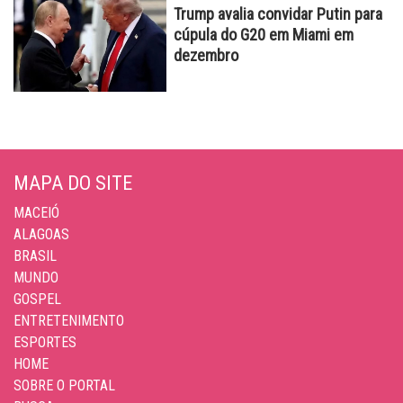
Trump avalia convidar Putin para
cúpula do G20 em Miami em
dezembro
MAPA DO SITE
MACEIÓ
ALAGOAS
BRASIL
MUNDO
GOSPEL
ENTRETENIMENTO
ESPORTES
HOME
SOBRE O PORTAL