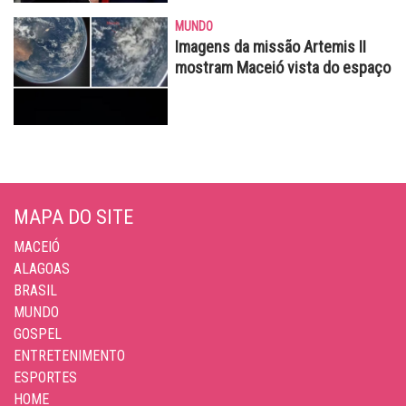
MUNDO
Imagens da missão Artemis II
mostram Maceió vista do espaço
MAPA DO SITE
MACEIÓ
ALAGOAS
BRASIL
MUNDO
GOSPEL
ENTRETENIMENTO
ESPORTES
HOME