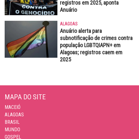
registros em 2025, aponta
Anuário
ALAGOAS
Anuário alerta para
subnotificação de crimes contra
população LGBTQIAPN+ em
Alagoas; registros caem em
2025
MAPA DO SITE
MACEIÓ
ALAGOAS
BRASIL
MUNDO
GOSPEL