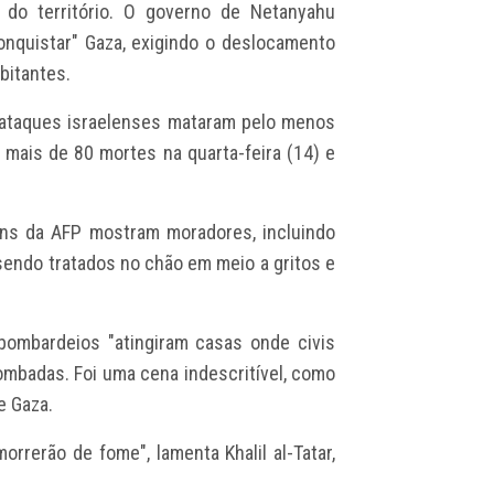
do território. O governo de Netanyahu
onquistar" Gaza, exigindo o deslocamento
bitantes.
e ataques israelenses mataram pelo menos
r mais de 80 mortes na quarta-feira (14) e
ens da AFP mostram moradores, incluindo
sendo tratados no chão em meio a gritos e
bombardeios "atingiram casas onde civis
ombadas. Foi uma cena indescritível, como
e Gaza.
rerão de fome", lamenta Khalil al-Tatar,