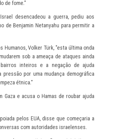
do de fome."
srael desencadeou a guerra, pediu aos
o de Benjamin Netanyahu para permitir a
os Humanos, Volker Türk, "esta última onda
 mudarem sob a ameaça de ataques ainda
bairros inteiros e a negação de ajuda
ma pressão por uma mudança demográfica
impeza étnica."
 em Gaza e acusa o Hamas de roubar ajuda
poiada pelos EUA, disse que começaria a
 conversas com autoridades israelenses.