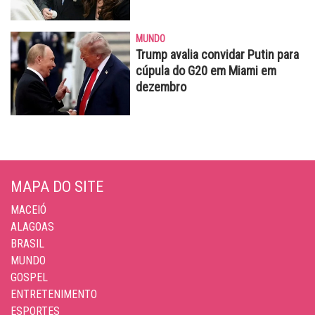
MUNDO
Trump avalia convidar Putin para
cúpula do G20 em Miami em
dezembro
MAPA DO SITE
MACEIÓ
ALAGOAS
BRASIL
MUNDO
GOSPEL
ENTRETENIMENTO
ESPORTES