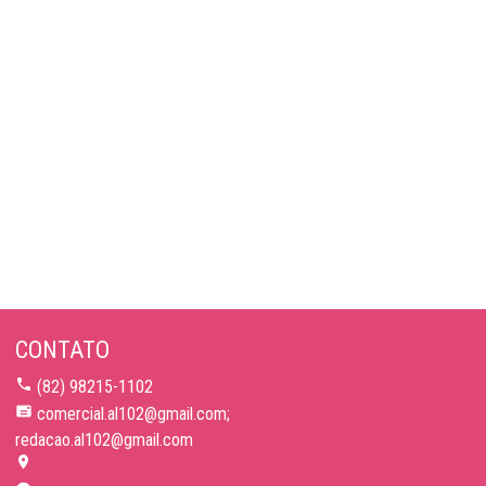
CONTATO
(82) 98215-1102
comercial.al102@gmail.com;
redacao.al102@gmail.com