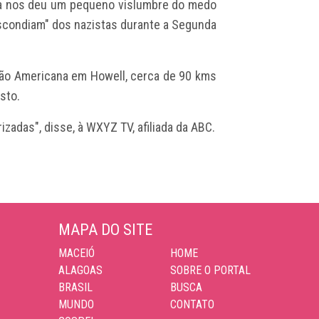
ra nos deu um pequeno vislumbre do medo
escondiam" dos nazistas durante a Segunda
ião Americana em Howell, cerca de 90 kms
sto.
zadas", disse, à WXYZ TV, afiliada da ABC.
MAPA DO SITE
MACEIÓ
HOME
ALAGOAS
SOBRE O PORTAL
BRASIL
BUSCA
MUNDO
CONTATO