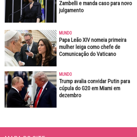
Zambelli e manda caso para novo
julgamento
MUNDO
Papa Leão XIV nomeia primeira
mulher leiga como chefe de
Comunicação do Vaticano
MUNDO
Trump avalia convidar Putin para
cúpula do G20 em Miami em
dezembro