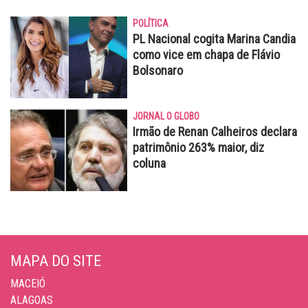
POLÍTICA
PL Nacional cogita Marina Candia
como vice em chapa de Flávio
Bolsonaro
JORNAL O GLOBO
Irmão de Renan Calheiros declara
patrimônio 263% maior, diz
coluna
MAPA DO SITE
MACEIÓ
ALAGOAS