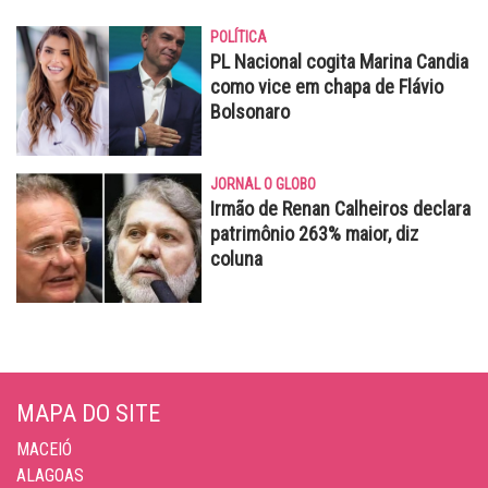
POLÍTICA
PL Nacional cogita Marina Candia
como vice em chapa de Flávio
Bolsonaro
JORNAL O GLOBO
Irmão de Renan Calheiros declara
patrimônio 263% maior, diz
coluna
MAPA DO SITE
MACEIÓ
ALAGOAS