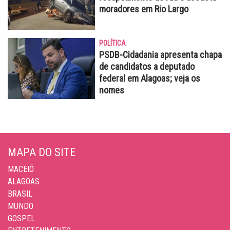
moradores em Rio Largo
POLÍTICA
PSDB-Cidadania apresenta chapa
de candidatos a deputado
federal em Alagoas; veja os
nomes
MAPA DO SITE
MACEIÓ
ALAGOAS
BRASIL
MUNDO
GOSPEL