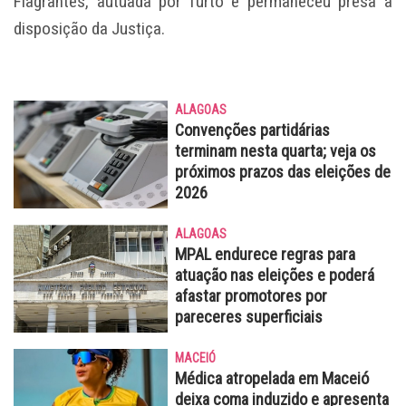
Flagrantes, autuada por furto e permaneceu presa à
disposição da Justiça.
ALAGOAS
Convenções partidárias
terminam nesta quarta; veja os
próximos prazos das eleições de
2026
ALAGOAS
MPAL endurece regras para
atuação nas eleições e poderá
afastar promotores por
pareceres superficiais
MACEIÓ
Médica atropelada em Maceió
deixa coma induzido e apresenta