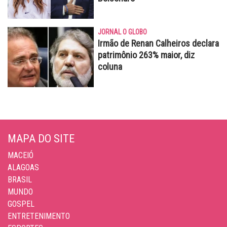
JORNAL O GLOBO
Irmão de Renan Calheiros declara
patrimônio 263% maior, diz
coluna
MAPA DO SITE
MACEIÓ
ALAGOAS
BRASIL
MUNDO
GOSPEL
ENTRETENIMENTO