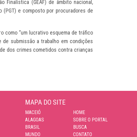
 Finalística (GEAF) de âmbito nacional,
lho (PGT) e composto por procuradores de
uro como “um lucrativo esquema de tráfico
 e de submissão a trabalho em condições
dade dos crimes cometidos contra crianças
MAPA DO SITE
MACEIÓ
HOME
ALAGOAS
SOBRE O PORTAL
BRASIL
BUSCA
MUNDO
CONTATO