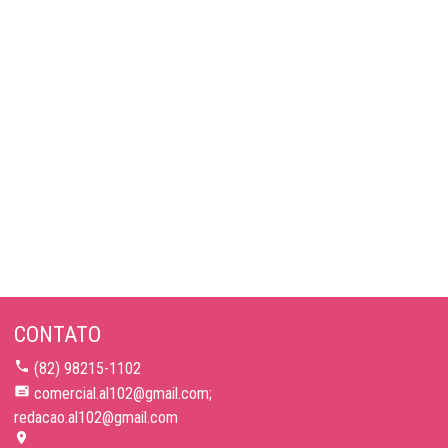
CONTATO
(82) 98215-1102
comercial.al102@gmail.com;
redacao.al102@gmail.com