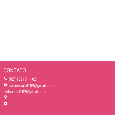
CONTATO
(82) 98215-1102
comercial.al102@gmail.com;
redacao.al102@gmail.com