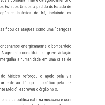
nezuela condena firme e categoricamente o
os Estados Unidos, a pedido do Estado de
epública Islâmica do Irã, incluindo os
assificou os ataques como uma "perigosa
 “Condenamos energicamente o bombardeio
. A agressão constitui uma grave violação
 e mergulha a humanidade em uma crise de
s do México
reforçou o apelo pela via
 urgente ao diálogo diplomático pela paz
ente Médio”, escreveu o órgão no X.
ionais da política externa mexicana e com