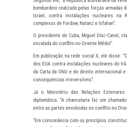
Segundo ele, "a República Bolivariana da Ve
bombardeio realizado pelas forças armadas d
Israel, contra instalações nucleares na R
complexos de Fordow, Natanz e Isfahan”.
O presidente de Cuba,
Miguel Díaz-Canel, cl
escalada do conflito no Oriente Médio".
Em publicação na rede social X, ele disse:
dos EUA contra instalações nucleares do Irã
da Carta da ONU e do direito internacional
consequências irreversíveis”.
Já o
Ministério das Relações Exteriore
diplomática. “A chancelaria faz um chamado
entre as partes envolvidas no conflito no Ori
"Em consonância com os princípios constituc