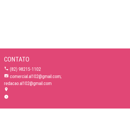
CONTATO
(82) 98215-1102
comercial.al102@gmail.com;
redacao.al102@gmail.com