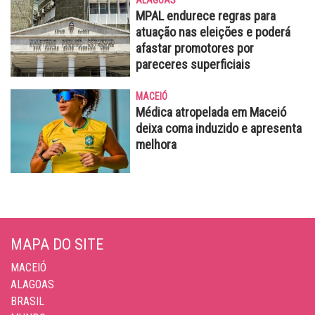
ALAGOAS
MPAL endurece regras para
atuação nas eleições e poderá
afastar promotores por
pareceres superficiais
MACEIÓ
Médica atropelada em Maceió
deixa coma induzido e apresenta
melhora
MAPA DO SITE
MACEIÓ
ALAGOAS
BRASIL