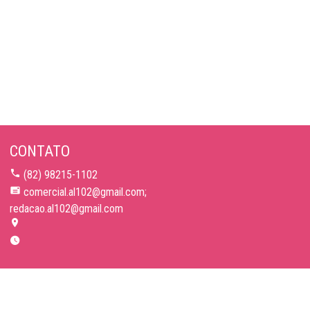
CONTATO
(82) 98215-1102
comercial.al102@gmail.com;
redacao.al102@gmail.com