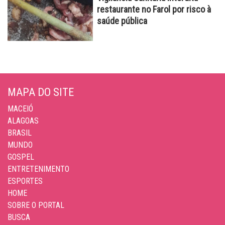
restaurante no Farol por risco à
saúde pública
MAPA DO SITE
MACEIÓ
ALAGOAS
BRASIL
MUNDO
GOSPEL
ENTRETENIMENTO
ESPORTES
HOME
SOBRE O PORTAL
BUSCA