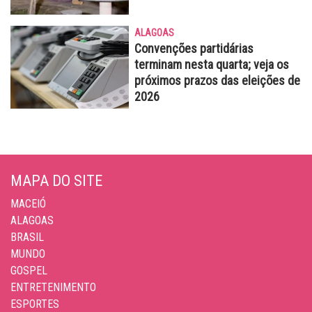
ALAGOAS
Convenções partidárias
terminam nesta quarta; veja os
próximos prazos das eleições de
2026
MAPA DO SITE
MACEIÓ
ALAGOAS
BRASIL
MUNDO
GOSPEL
ENTRETENIMENTO
ESPORTES