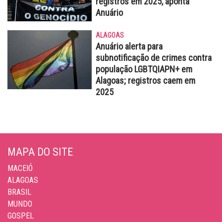
registros em 2025, aponta
Anuário
ALAGOAS
Anuário alerta para
subnotificação de crimes contra
população LGBTQIAPN+ em
Alagoas; registros caem em
2025
MAPA DO SITE
MACEIÓ
ALAGOAS
BRASIL
MUNDO
GOSPEL