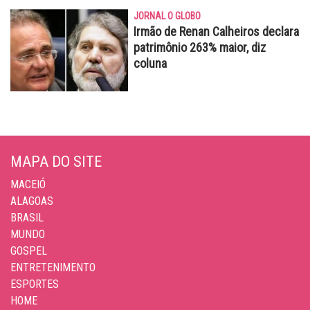
JORNAL O GLOBO
Irmão de Renan Calheiros declara
patrimônio 263% maior, diz
coluna
MAPA DO SITE
MACEIÓ
ALAGOAS
BRASIL
MUNDO
GOSPEL
ENTRETENIMENTO
ESPORTES
HOME