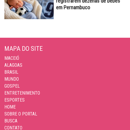
registrarem dezenas de bebês
em Pernambuco
MAPA DO SITE
MACEIÓ
ALAGOAS
BRASIL
MUNDO
GOSPEL
ENTRETENIMENTO
ESPORTES
HOME
SOBRE O PORTAL
BUSCA
CONTATO