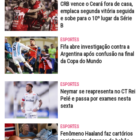
CRB vence o Ceará fora de casa,
emplaca segunda vitória seguida
e sobe para o 10º lugar da Série
B
ESPORTES
Fifa abre investigação contra a
Argentina após confusão na final
da Copa do Mundo
ESPORTES
Neymar se reapresenta no CT Rei
Pelé e passa por exames nesta
sexta
ESPORTES
Fenômeno Haaland faz cartórios