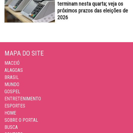
terminam nesta quarta; veja os
próximos prazos das eleições de
2026
MAPA DO SITE
MACEIÓ
ALAGOAS
BRASIL
MUNDO
GOSPEL
ENTRETENIMENTO
ESPORTES
HOME
SOBRE O PORTAL
BUSCA