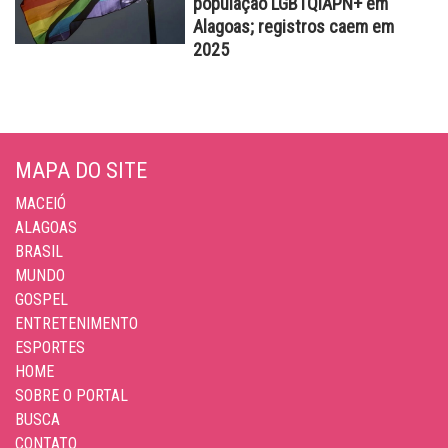
população LGBTQIAPN+ em
Alagoas; registros caem em
2025
MAPA DO SITE
MACEIÓ
ALAGOAS
BRASIL
MUNDO
GOSPEL
ENTRETENIMENTO
ESPORTES
HOME
SOBRE O PORTAL
BUSCA
CONTATO