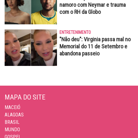
namoro com Neymar e trauma
com o RH da Globo
ENTRETENIMENTO
"Não deu": Virginia passa mal no
Memorial do 11 de Setembro e
abandona passeio
MAPA DO SITE
MACEIÓ
ALAGOAS
BRASIL
MUNDO
GOSPEL