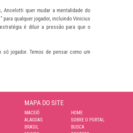
s, Ancelotti quer mudar a mentalidade do
1" para qualquer jogador, incluindo Vinicius
estratégia é diluir a pressão para que o
m só jogador. Temos de pensar como um
MAPA DO SITE
MACEIÓ
HOME
ALAGOAS
SOBRE O PORTAL
BRASIL
BUSCA