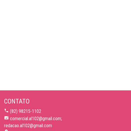
CONTATO
(82) 98215-1102
comercial.al102@gmail.com;
redacao.al102@gmail.com