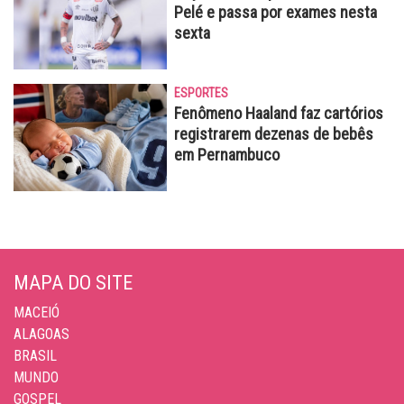
Pelé e passa por exames nesta
sexta
ESPORTES
Fenômeno Haaland faz cartórios
registrarem dezenas de bebês
em Pernambuco
MAPA DO SITE
MACEIÓ
ALAGOAS
BRASIL
MUNDO
GOSPEL