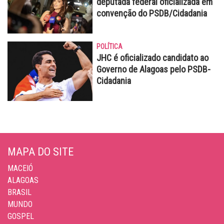
deputada federal oficializada em
convenção do PSDB/Cidadania
POLÍTICA
JHC é oficializado candidato ao
Governo de Alagoas pelo PSDB-
Cidadania
MAPA DO SITE
MACEIÓ
ALAGOAS
BRASIL
MUNDO
GOSPEL