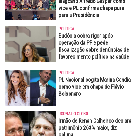
alagoano Alfredo Gaspar como
vice e PL confirma chapa pura
para a Presidência
POLÍTICA
Eudócia cobra rigor após
operação da PF e pede
fiscalização sobre denúncias de
favorecimento político na saúde
POLÍTICA
PL Nacional cogita Marina Candia
como vice em chapa de Flávio
Bolsonaro
JORNAL O GLOBO
Irmão de Renan Calheiros declara
patrimônio 263% maior, diz
coluna