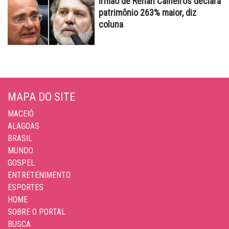
Irmão de Renan Calheiros declara
patrimônio 263% maior, diz
coluna
MAPA DO SITE
MACEIÓ
ALAGOAS
BRASIL
MUNDO
GOSPEL
ENTRETENIMENTO
ESPORTES
HOME
SOBRE O PORTAL
BUSCA