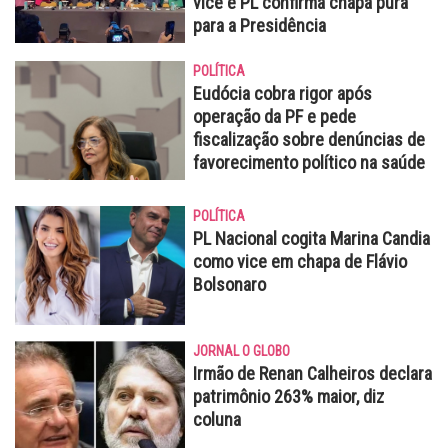
vice e PL confirma chapa pura
para a Presidência
POLÍTICA
Eudócia cobra rigor após
operação da PF e pede
fiscalização sobre denúncias de
favorecimento político na saúde
POLÍTICA
PL Nacional cogita Marina Candia
como vice em chapa de Flávio
Bolsonaro
JORNAL O GLOBO
Irmão de Renan Calheiros declara
patrimônio 263% maior, diz
coluna