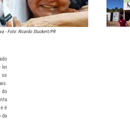
va - Foto: Ricardo Stuckert/PR
nado
 lei
 os
ais.
o do
enta
 e é
 da