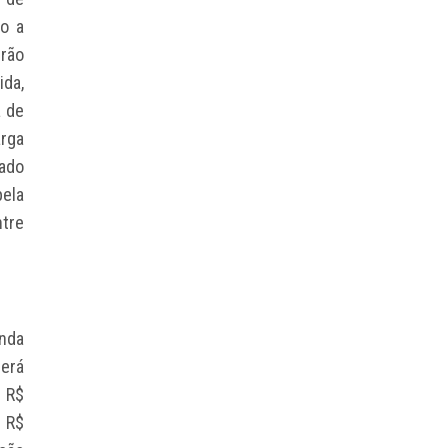
ão a
rão
da,
a de
rga
nado
ela
ntre
enda
será
 R$
e R$