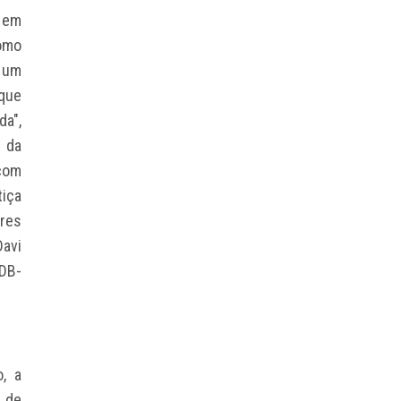
 em
como
a um
 que
a",
s da
 com
iça
eres
avi
MDB-
, a
a de