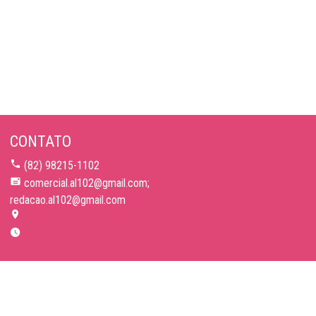
CONTATO
(82) 98215-1102
comercial.al102@gmail.com;
redacao.al102@gmail.com