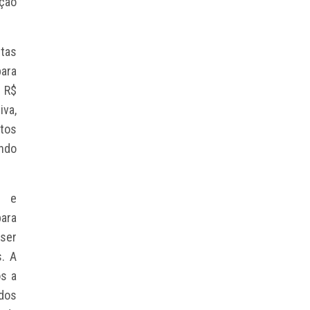
ução
ltas
para
e R$
va,
tos
indo
s e
para
ser
s. A
os a
 dos