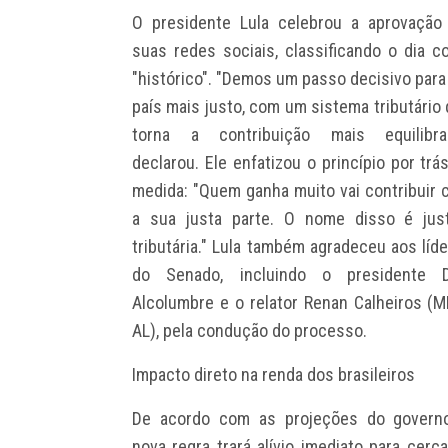
O presidente Lula celebrou a aprovação
suas redes sociais, classificando o dia 
"histórico". "Demos um passo decisivo par
país mais justo, com um sistema tributário
torna a contribuição mais equilibrad
declarou. Ele enfatizou o princípio por trá
medida: "Quem ganha muito vai contribuir
a sua justa parte. O nome disso é just
tributária." Lula também agradeceu aos líd
do Senado, incluindo o presidente D
Alcolumbre e o relator Renan Calheiros (
AL), pela condução do processo.
Impacto direto na renda dos brasileiros
De acordo com as projeções do governo
nova regra trará alívio imediato para cerc