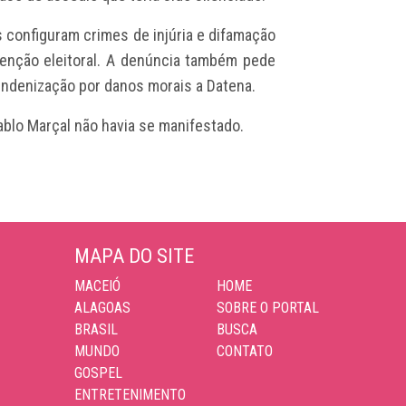
 configuram crimes de injúria e difamação
tenção eleitoral. A denúncia também pede
indenização por danos morais a Datena.
ablo Marçal não havia se manifestado.
MAPA DO SITE
MACEIÓ
HOME
ALAGOAS
SOBRE O PORTAL
BRASIL
BUSCA
MUNDO
CONTATO
GOSPEL
ENTRETENIMENTO