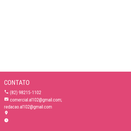
CONTATO
(82) 98215-1102
comercial.al102@gmail.com;
redacao.al102@gmail.com