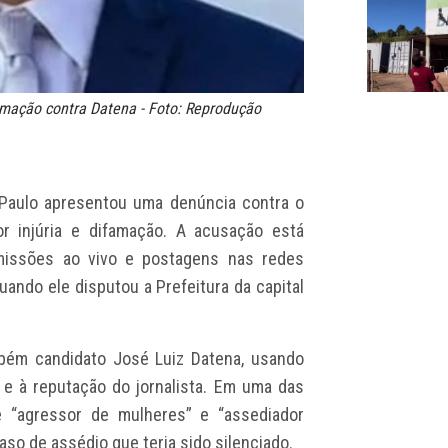
amação contra Datena - Foto: Reprodução
o Paulo apresentou uma denúncia contra o
or injúria e difamação. A acusação está
smissões ao vivo e postagens nas redes
quando ele disputou a Prefeitura da capital
bém candidato José Luiz Datena, usando
e à reputação do jornalista. Em uma das
e “agressor de mulheres” e “assediador
aso de assédio que teria sido silenciado.