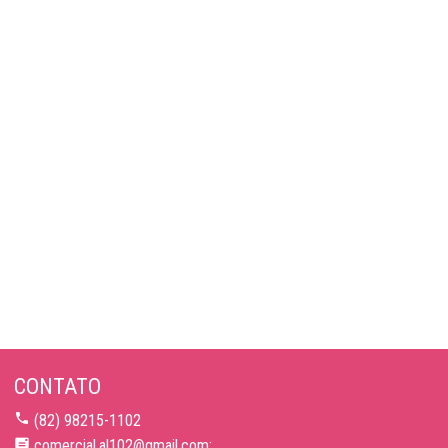
CONTATO
(82) 98215-1102
comercial.al102@gmail.com;