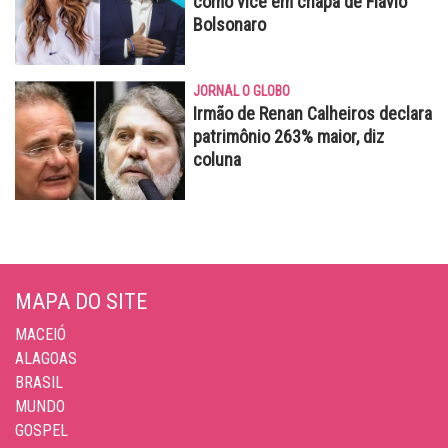
como vice em chapa de Flávio
Bolsonaro
JORNAL O GLOBO
Irmão de Renan Calheiros declara
patrimônio 263% maior, diz
coluna
MAPA DO SITE
MACEIÓ
ALAGOAS
BRASIL
MUNDO
GOSPEL