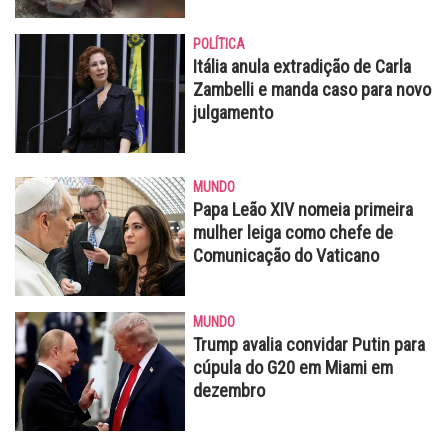
POLÍTICA
Itália anula extradição de Carla
Zambelli e manda caso para novo
julgamento
MUNDO
Papa Leão XIV nomeia primeira
mulher leiga como chefe de
Comunicação do Vaticano
MUNDO
Trump avalia convidar Putin para
cúpula do G20 em Miami em
dezembro