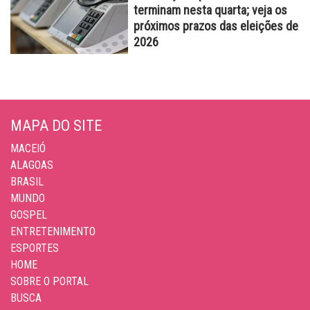
terminam nesta quarta; veja os
próximos prazos das eleições de
2026
MAPA DO SITE
MACEIÓ
ALAGOAS
BRASIL
MUNDO
GOSPEL
ENTRETENIMENTO
ESPORTES
HOME
SOBRE O PORTAL
BUSCA