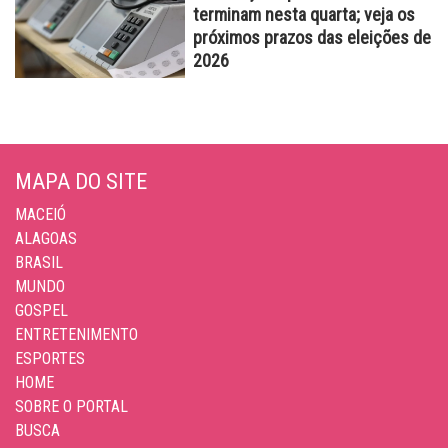
terminam nesta quarta; veja os
próximos prazos das eleições de
2026
MAPA DO SITE
MACEIÓ
ALAGOAS
BRASIL
MUNDO
GOSPEL
ENTRETENIMENTO
ESPORTES
HOME
SOBRE O PORTAL
BUSCA