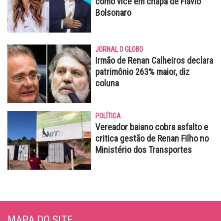
como vice em chapa de Flávio
Bolsonaro
JORNAL O GLOBO
Irmão de Renan Calheiros declara
patrimônio 263% maior, diz
coluna
POLÍTICA
Vereador baiano cobra asfalto e
critica gestão de Renan Filho no
Ministério dos Transportes
MAPA DO SITE