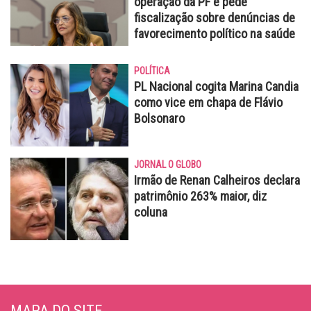
operação da PF e pede
fiscalização sobre denúncias de
favorecimento político na saúde
POLÍTICA
PL Nacional cogita Marina Candia
como vice em chapa de Flávio
Bolsonaro
JORNAL O GLOBO
Irmão de Renan Calheiros declara
patrimônio 263% maior, diz
coluna
MAPA DO SITE